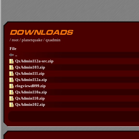
/
root
/
planetquake
/
qxadmin
File
..
QxAdmin112a-src.zip
QxAdmin103.zip
QxAdmin111.zip
QxAdmin112a.zip
rlogviewd099.zip
QxAdmin110a.zip
QxAdmin110.zip
QxAdmin102.zip