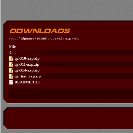
/
root
/
idgames
/
idstuff
/
quake2
/
axp
/
old
File
..
q2-310-axp.zip
q2-311-axp.zip
q2-314-axp.zip
q2_test_axp.zip
README.TXT